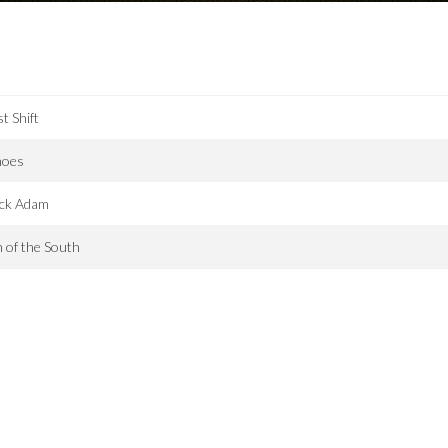
st Shift
hoes
ack Adam
 of the South