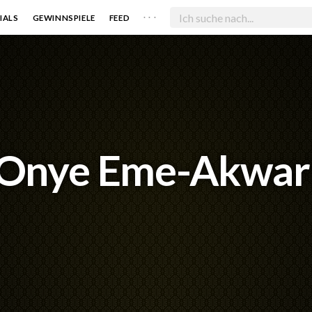
. . .
IALS
GEWINNSPIELE
FEED
Onye Eme-Akwar