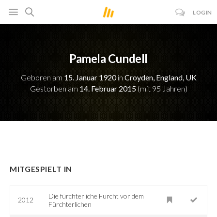
LOGIN
Pamela Cundell
Geboren am
15. Januar 1920
in
Croyden, England, UK
Gestorben am
14. Februar 2015
(mit 95 Jahren)
MITGESPIELT IN
Die fürchterliche Furcht vor dem
2012
Fürchterlichen