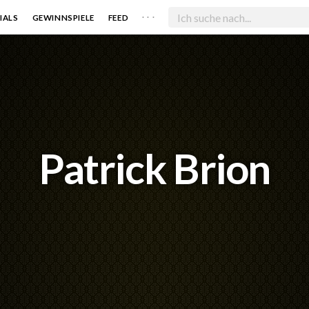
. . .
IALS
GEWINNSPIELE
FEED
Patrick Brion