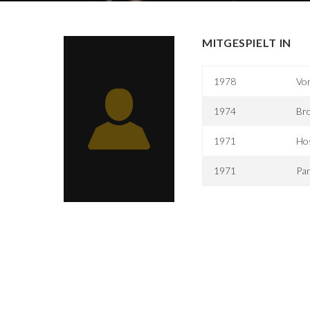
MITGESPIELT IN
1978
Vor
1974
Bro
1971
Hos
1971
Pan