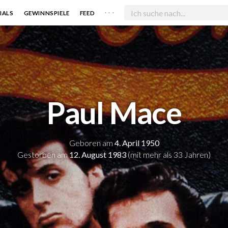
. . .
IALS
GEWINNSPIELE
FEED
Paul Mace
Geboren am
4. April 1950
Gestorben am
12. August 1983
(mit mehr als 33 Jahren)