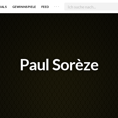
. . .
IALS
GEWINNSPIELE
FEED
Paul Sorèze