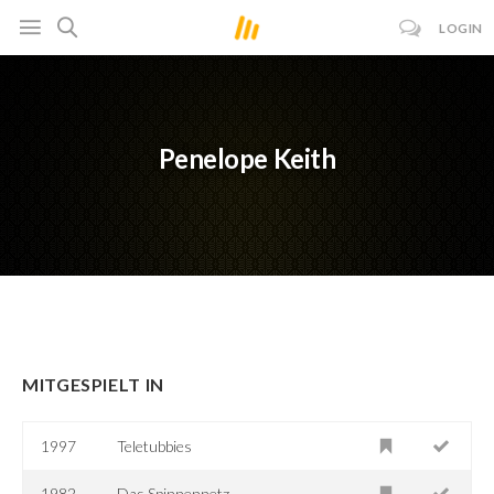
LOGIN
Penelope Keith
MITGESPIELT IN
1997
Teletubbies
1982
Das Spinnennetz