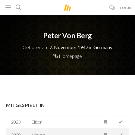
LOGIN
Peter Von Berg
Geboren am
7. November 1947
in
Germany
Homepage
MITGESPIELT IN
2023
Eileen
2020
Minyan