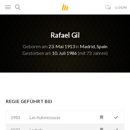
LOGIN
Rafael Gil
Geboren am
23. Mai 1913
in
Madrid, Spain
Gestorben am
10. Juli 1986
(mit 73 Jahren)
REGIE GEFÜHRT BEI
1983
Las Autonosuyas
1972
La duda