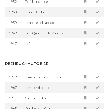
1952
De Madrid al cielo
1950
Teatro Apolo
1950
La noche del sábado
1948
Don Quijote de la Mancha
1947
La fe
DREHBUCHAUTOR BEI
1968
El marino de los puños de oro
1967
La mujer de otro
1966
Camino del Rocío
1965
Currito de la Cruz