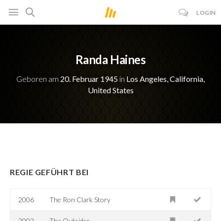
LOGIN
Randa Haines
Geboren am
20. Februar 1945
in
Los Angeles, California,
United States
REGIE GEFÜHRT BEI
2006
The Ron Clark Story
2002
The Outsider