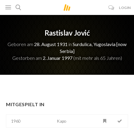
LOGIN
Rastislav Jović
Geboren am
28. August 1931
in
Surdulica, Yugoslavia [now
Serbia]
Gestorben am
2. Januar 1997
(mit mehr als 65 Jahren)
MITGESPIELT IN
1960
Kapo