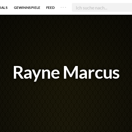
. . .
IALS
GEWINNSPIELE
FEED
Rayne Marcus