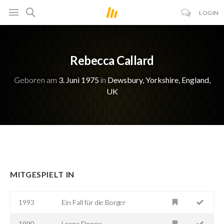
LOGIN
Rebecca Callard
Geboren am
3. Juni 1975
in
Dewsbury, Yorkshire, England,
UK
MITGESPIELT IN
1993
Ein Fall für die Borger
1990
Lorna Doone