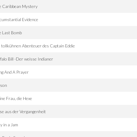
e Caribbean Mystery
cumstantial Evidence
e Last Bomb
 tollkühnen Abenteuer des Captain Eddie
falo Bill -Der weisse Indianer
ng And A Prayer
lson
ne Frau, die Hexe
se aus der Vergangenheit
y in a Jam