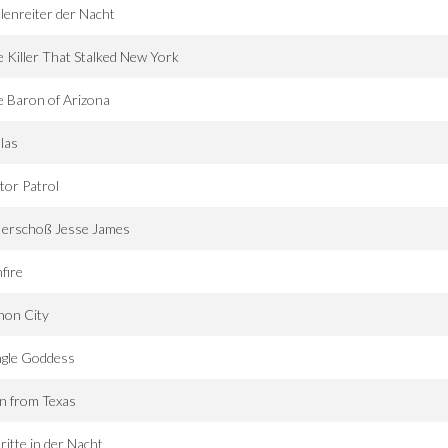
lenreiter der Nacht
 Killer That Stalked New York
 Baron of Arizona
las
or Patrol
 erschoß Jesse James
fire
non City
ngle Goddess
n from Texas
ritte in der Nacht