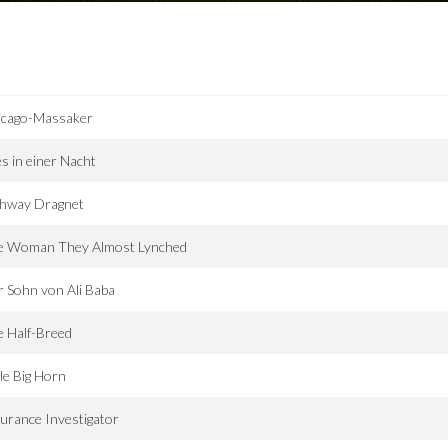
icago-Massaker
es in einer Nacht
ghway Dragnet
e Woman They Almost Lynched
 Sohn von Ali Baba
 Half-Breed
tle Big Horn
urance Investigator