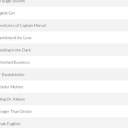
e Bugle Sounds
gfeld Girl
entures of Captain Marvel
ointment for Love
stling in the Dark
inished Business
 Bankdetektiv
chelor Mother
ling Dr. Kildare
onger Than Desire
ale Fugitive