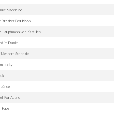
 Rue Madeleine
e Brasher Doubloon
r Hauptmann von Kastilien
nd im Dunkel
f Messers Schneide
I'm Lucky
ock
dsünde
ell For Adano
l Face