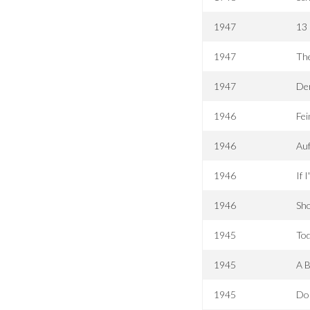
1947
13
1947
Th
1947
De
1946
Fei
1946
Au
1946
If 
1946
Sh
1945
To
1945
A B
1945
Dol