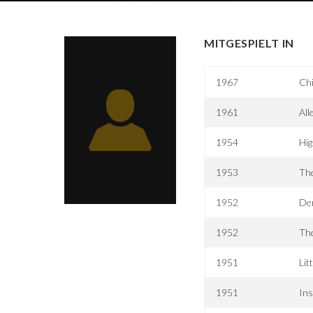
MITGESPIELT IN
1967
Ch
1961
All
1954
Hi
1953
Th
1952
Der
1952
The
1951
Lit
1951
Ins