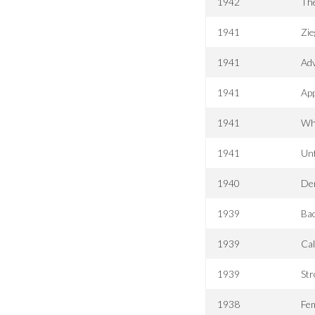
1942
Th
1941
Zie
1941
Adv
1941
App
1941
Whi
1941
Unf
1940
Der
1939
Ba
1939
Cal
1939
Str
1938
Fem