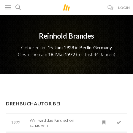
LOGIN
Reinhold Brandes
Geboren am
15. Juni 1928
in
Berlin, Germany
Gestorben am
18. Mai 1972
(mit fast 44 Jahren)
DREHBUCHAUTOR BEI
Willi wird das Kind schon
1972
schaukeln