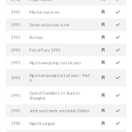
1992
Miu kai sup yi siu
1991
Sa tan zai jyu zau si nai
1991
Bo Hao
1991
Fist of Fury 1991
1991
Ng yi taam jeung: Lui Lok juen
Ng yi tam jeung: Lui Lok juen - Part
1991
II
God of Gamblers III: Back to
1991
Shanghai
1991
Jetzt noch mehr verrückte Götter
1990
Ngoi di sai gaai