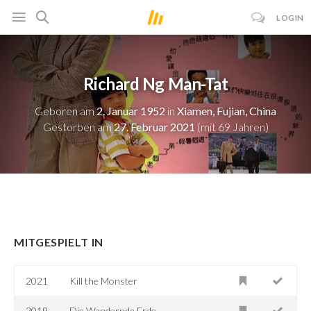
LOGIN
Richard Ng Man-Tat
Geboren am
2. Januar 1952
in
Xiamen, Fujian, China
Gestorben am
27. Februar 2021
(mit 69 Jahren)
MITGESPIELT IN
2021
Kill the Monster
2019
Die Wandernde Erde