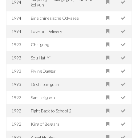
1994
kei yun
1994
Eine chinesische Odyssee
1994
Love on Delivery
1993
Chai gong
1993
Sou Hat-Yi
1993
Flying Dagger
1993
Di shi pan guan
1992
Sam sei goon
1992
Fight Back to School 2
1992
King of Beggars
1992
Angel Hunter