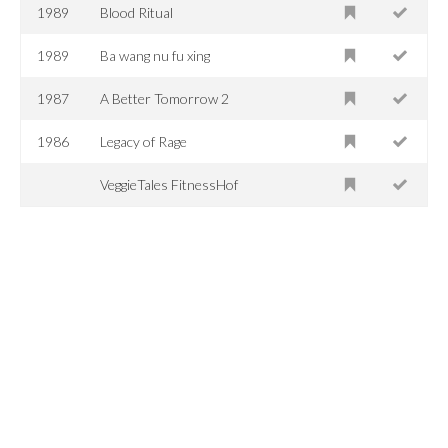
1989
Blood Ritual
1989
Ba wang nu fu xing
1987
A Better Tomorrow 2
1986
Legacy of Rage
VeggieTales FitnessHof