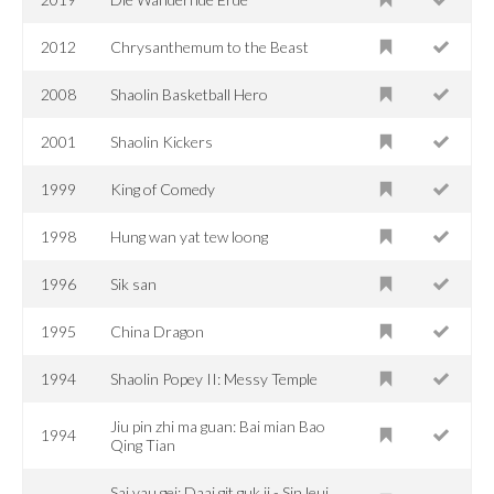
2012
Chrysanthemum to the Beast
2008
Shaolin Basketball Hero
2001
Shaolin Kickers
1999
King of Comedy
1998
Hung wan yat tew loong
1996
Sik san
1995
China Dragon
1994
Shaolin Popey II: Messy Temple
Jiu pin zhi ma guan: Bai mian Bao
1994
Qing Tian
Sai yau gei: Daai git guk ji - Sin leui