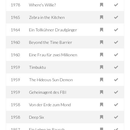
1978
Where's Willie?
1965
Zebra in the Kitchen
1964
Ein Tollkühner Draufgänger
1960
Beyond the Time Barrier
1960
Eine Frau für zwei Millionen
1959
Timbuktu
1959
The Hideous Sun Demon
1959
Geheimagent des FBI
1958
Von der Erde zum Mond
1958
Deep Six
1957
Ein Leben im Rausch