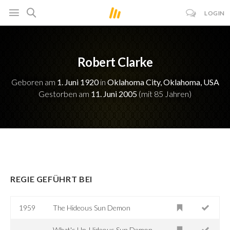
LOGIN
Robert Clarke
Geboren am
1. Juni 1920
in
Oklahoma City, Oklahoma, USA
Gestorben am
11. Juni 2005
(mit 85 Jahren)
REGIE GEFÜHRT BEI
1959
The Hideous Sun Demon
What's Up, Hideous Sun Demon