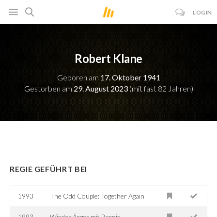
LOGIN
Robert Klane
Geboren am
17. Oktober 1941
Gestorben am
29. August 2023
(mit fast 82 Jahren)
REGIE GEFÜHRT BEI
1993
The Odd Couple: Together Again
1993
Wieder Ärger mit Bernie