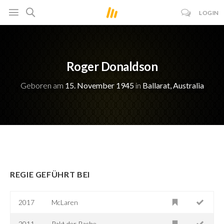
LOGIN
Roger Donaldson
Geboren am
15. November 1945
in
Ballarat, Australia
REGIE GEFÜHRT BEI
2017
McLaren
2011
Pakt der Rache