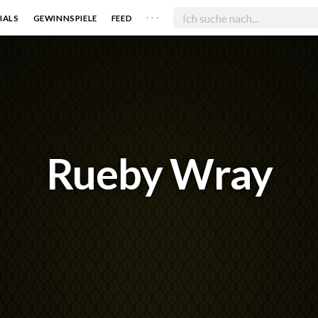
. . .
IALS
GEWINNSPIELE
FEED
Rueby Wray