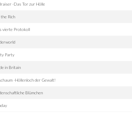
lraiser -Das Tor zur Hölle
 the Rich
 vierte Protokoll
derworld
ty Party
e in Britain
chaum -Höllenloch der Gewalt!
denschaftliche Blümchen
nday