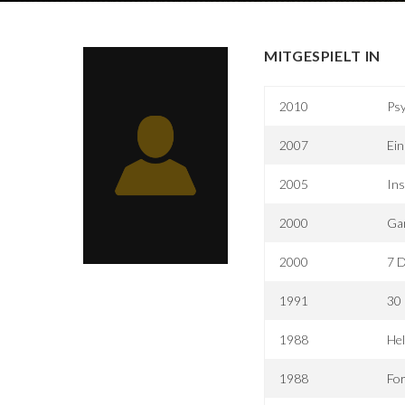
MITGESPIELT IN
2010
Ps
2007
Ein
2005
Ins
2000
Gan
2000
7 D
1991
30
1988
Hel
1988
Fo