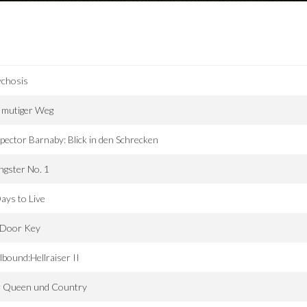
ychosis
 mutiger Weg
pector Barnaby: Blick in den Schrecken
gster No. 1
ays to Live
 Door Key
lbound:Hellraiser II
r Queen und Country