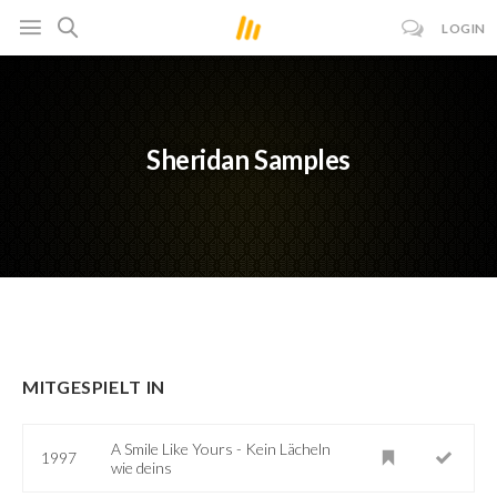
LOGIN
Sheridan Samples
MITGESPIELT IN
A Smile Like Yours - Kein Lächeln
1997
wie deins