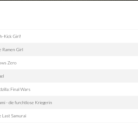
h-Kick Girl!
e Ramen Girl
ows Zero
el
zilla: Final Wars
mi - die furchtlose Kriegerin
 Last Samurai