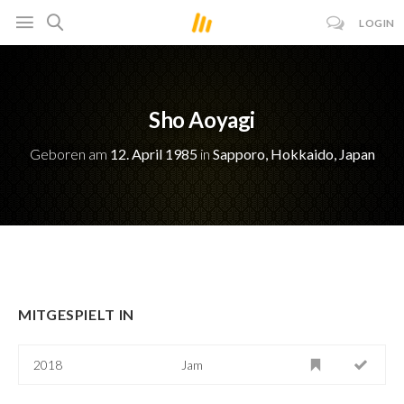
LOGIN
Sho Aoyagi
Geboren am
12. April 1985
in
Sapporo, Hokkaido, Japan
MITGESPIELT IN
2018
Jam