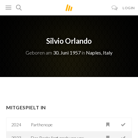
LOGIN
Silvio Orlando
Geboren am
30. Juni 1957
in
Naples, Italy
MITGESPIELT IN
2024
Parthenope
2023
Das Beste liegt noch vor uns