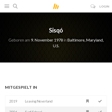
LOGIN
Sisqó
Geboren am
9. November 1978
in
Baltimore, Maryland,
U.S.
MITGESPIELT IN
2019
Leaving Neverland
2006
Surf School