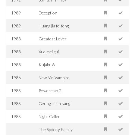
1989
Deception
1989
Huang jia fei feng
1988
Greatest Lover
1988
Xue mei gui
1988
Kujaku ô
1986
New Mr. Vampire
1985
Powerman 2
1985
Geung si sin sang
1985
Night Caller
The Spooky Family