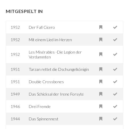
MITGESPIELT IN
1952
Der Fall Cicero
1952
Mit einem Lied im Herzen
Les Misérables -Die Legion der
1952
Verdammten
1951
Tarzan rettet die Dschungelkönigin
1951
Double Crossbones
1949
Das Schicksal der Irene Forsyte
1946
Drei Fremde
1944
Das Spinnennest