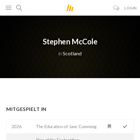
LOGIN
Stephen McCole
in
Scotland
MITGESPIELT IN
2026
The Education of Jane Cumming
Rise of the Footsoldier: