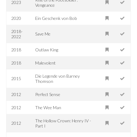
2023
Vengeance
2020
Ein Geschenk von Bob
2018-
Save Me
2022
2018
Outlaw King
2018
Malevolent
Die Legende von Barney
2015
Thomson
2012
Perfect Sense
2012
The Wee Man
The Hollow Crown: Henry IV -
2012
Part I