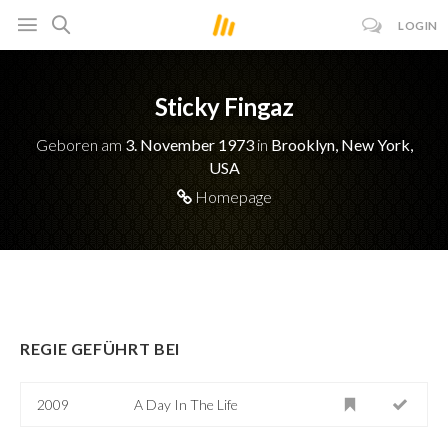
LOGIN
Sticky Fingaz
Geboren am
3. November 1973
in
Brooklyn, New York,
USA
Homepage
REGIE GEFÜHRT BEI
2009
A Day In The Life