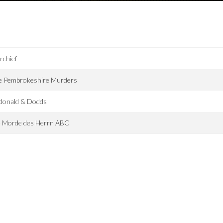
rchief
e Pembrokeshire Murders
donald & Dodds
e Morde des Herrn ABC