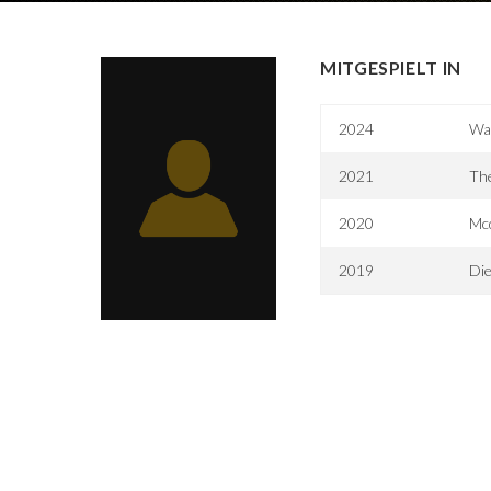
MITGESPIELT IN
2024
Wa
2021
Th
2020
Mc
2019
Di