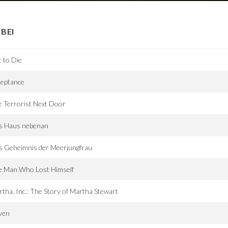
BEI
t to Die
ceptance
 Terrorist Next Door
s Haus nebenan
s Geheimnis der Meerjungfrau
e Man Who Lost Himself
tha, Inc.: The Story of Martha Stewart
ven