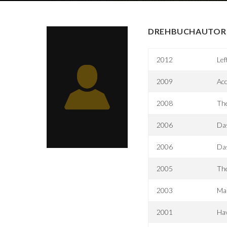
DREHBUCHAUTOR 
2012
Lef
2009
Ac
2008
The
2006
Da
2006
Da
2005
Th
2003
Mar
2001
Ha