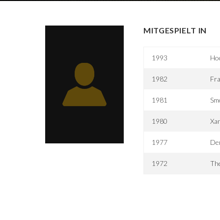
MITGESPIELT IN
1993
Ho
1982
Fr
1981
Smo
1980
Xa
1977
Der
1972
The