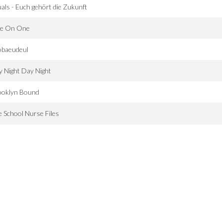
als - Euch gehört die Zukunft
e On One
obaeudeul
 Night Day Night
ooklyn Bound
 School Nurse Files