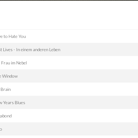
e to Hate You
t Lives - In einem anderen Leben
 Frau im Nebel
e Window
 Brain
w Years Blues
gabond
to