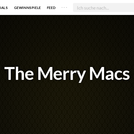
. . .
IALS
GEWINNSPIELE
FEED
The Merry Macs