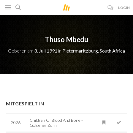
LOGIN
Thuso Mbedu
Geboren am
8. Juli 1991
in
Pietermaritzburg, South Africa
MITGESPIELT IN
Children Of Blood And Bone -
2026
Goldener Zorn