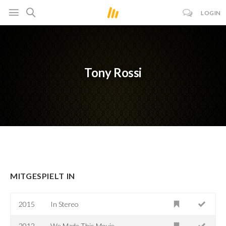
LOGIN
Tony Rossi
MITGESPIELT IN
2015
In Stereo
2012
We Made This Movie