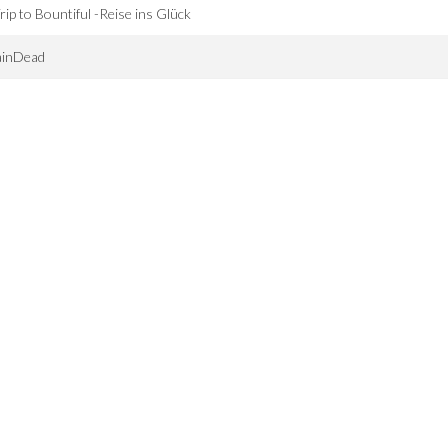
rip to Bountiful -Reise ins Glück
ainDead