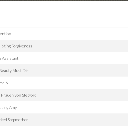
ention
ibiting Forgiveness
 Assistant
 Beauty Must Die
me 6
 Frauen von Stepford
asing Amy
cked Stepmother