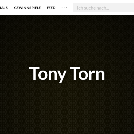
. . .
IALS
GEWINNSPIELE
FEED
Tony Torn