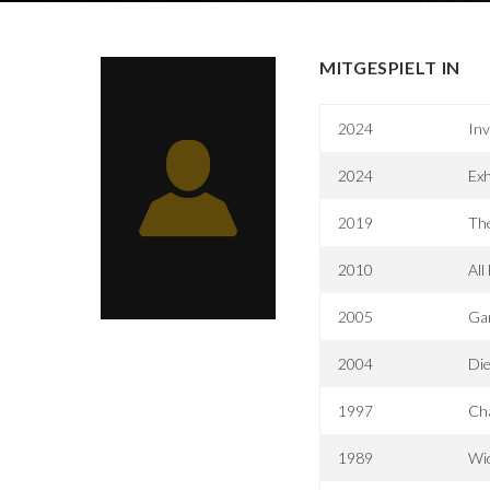
MITGESPIELT IN
2024
Inv
2024
Exh
2019
The
2010
All
2005
Ga
2004
Die
1997
Ch
1989
Wi