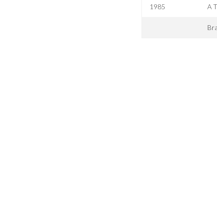
1985
A T
Br