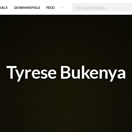
. . .
IALS
GEWINNSPIELE
FEED
Tyrese Bukenya