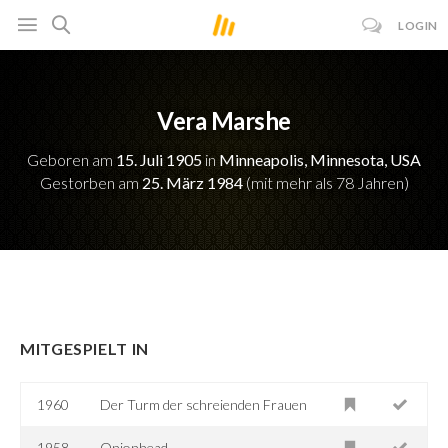
LOGIN
Vera Marshe
Geboren am
15. Juli 1905
in
Minneapolis, Minnesota, USA
Gestorben am
25. März 1984
(mit mehr als 78 Jahren)
MITGESPIELT IN
1960
Der Turm der schreienden Frauen
1958
Onionhead