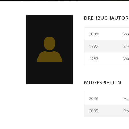
DREHBUCHAUTOR 
2008
Wa
1992
Sne
1983
War
MITGESPIELT IN
2026
Mar
2005
Str