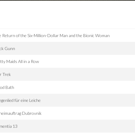
 Return of the Six-Million-Dollar Man and the Bionic Woman
ack Gunn
tty Maids All in a Row
r Trek
ood Bath
genlied für eine Leiche
heimauftrag Dubrovnik
mentia 13