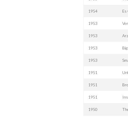
1954
Es 
1953
Ver
1953
Arz
1953
Big
1953
Sma
1951
Un
1951
Br
1951
Ins
1950
The