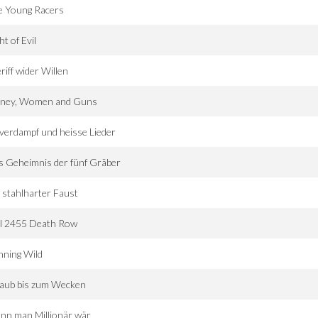
e Young Racers
ht of Evil
riff wider Willen
ney, Women and Guns
verdampf und heisse Lieder
 Geheimnis der fünf Gräber
 stahlharter Faust
ll 2455 Death Row
nning Wild
laub bis zum Wecken
nn man Millionär wär