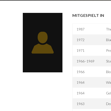
MITGESPIELT IN
1987
The
1972
Bl
1971
Pre
1966–1969
Sta
1966
Bl
1964
Wie
1964
Ge
1963
De