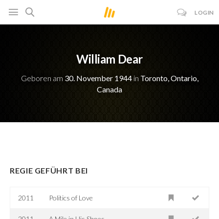
LOGIN
William Dear
Geboren am
30. November 1944
in
Toronto, Ontario,
Canada
REGIE GEFÜHRT BEI
2011
Politics of Love
2011
A Mile in His Shoes