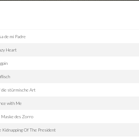
a de mi Padre
azy Heart
gpin
flisch
 die stürmische Art
nce with Me
e Maske des Zorro
 Kidnapping Of The President