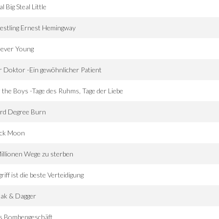
al Big Steal Little
estling Ernest Hemingway
rever Young
 Doktor -Ein gewöhnlicher Patient
 the Boys -Tage des Ruhms, Tage der Liebe
ird Degree Burn
ack Moon
illionen Wege zu sterben
riff ist die beste Verteidigung
oak & Dagger
s Bombengeschäft