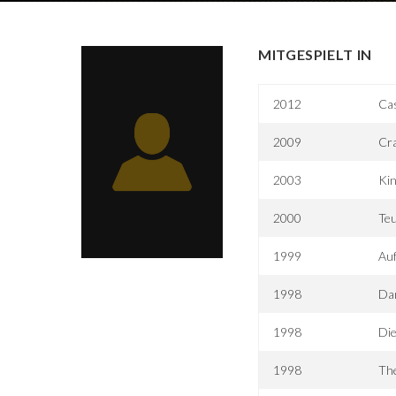
MITGESPIELT IN
2012
Cas
2009
Cr
2003
Kin
2000
Teu
1999
Auf
1998
Da
1998
Di
1998
The