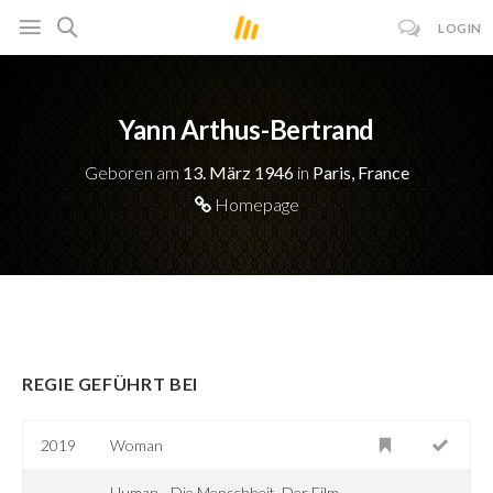
LOGIN
Yann Arthus-Bertrand
Geboren am
13. März 1946
in
Paris, France
Homepage
REGIE GEFÜHRT BEI
2019
Woman
Human - Die Menschheit. Der Film