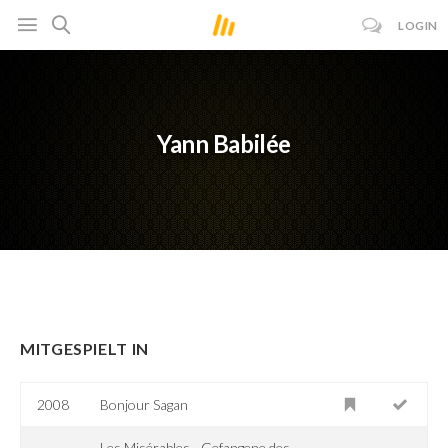
LOGIN
Yann Babilée
MITGESPIELT IN
2008
Bonjour Sagan
Les Misérables - Gefangene des