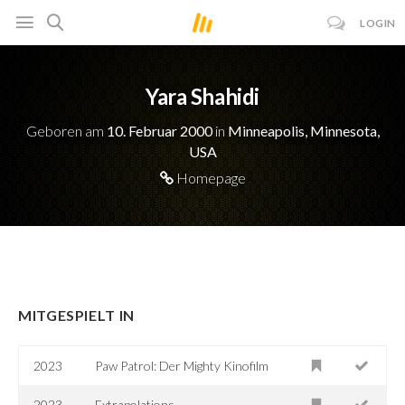
LOGIN
Yara Shahidi
Geboren am
10. Februar 2000
in
Minneapolis, Minnesota,
USA
Homepage
MITGESPIELT IN
2023
Paw Patrol: Der Mighty Kinofilm
2023
Extrapolations