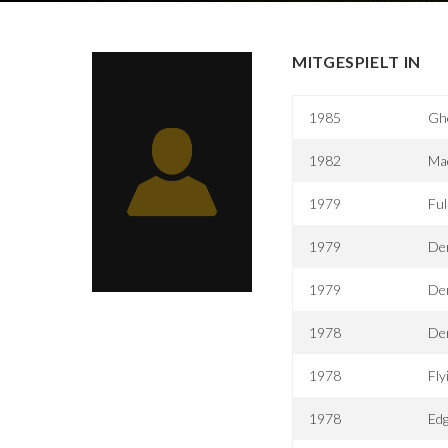
MITGESPIELT IN
1985
Gho
1982
Ma
1979
Ful
1979
De
1979
De
1978
De
1978
Fly
1978
Edg