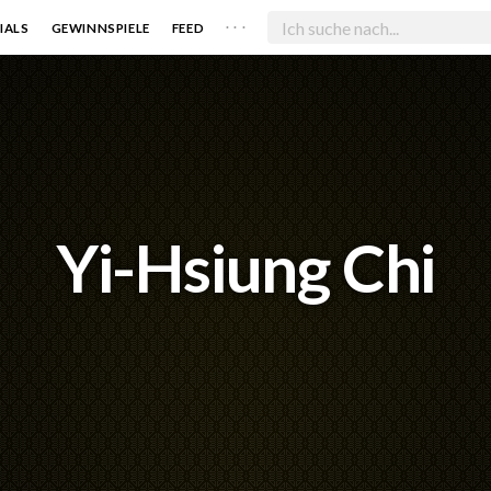
. . .
IALS
GEWINNSPIELE
FEED
Yi-Hsiung Chi