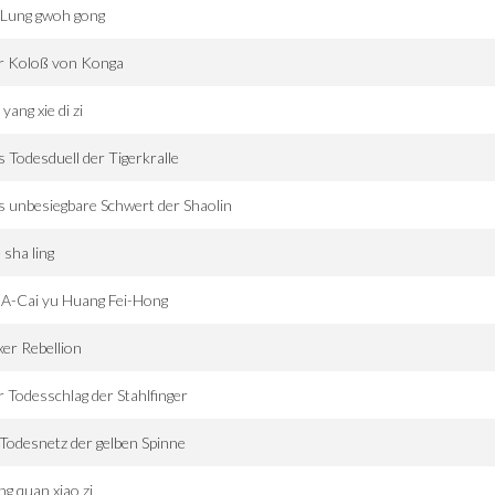
 Lung gwoh gong
r Koloß von Konga
 yang xie di zi
 Todesduell der Tigerkralle
 unbesiegbare Schwert der Shaolin
 sha ling
 A-Cai yu Huang Fei-Hong
er Rebellion
 Todesschlag der Stahlfinger
Todesnetz der gelben Spinne
g quan xiao zi