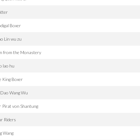
tter
digal Boxer
o Lin wu zu
n from the Monastery
o lao hu
e King Boxer
 Dao Wang Wu
 Pirat von Shantung
r Riders
ng Wang