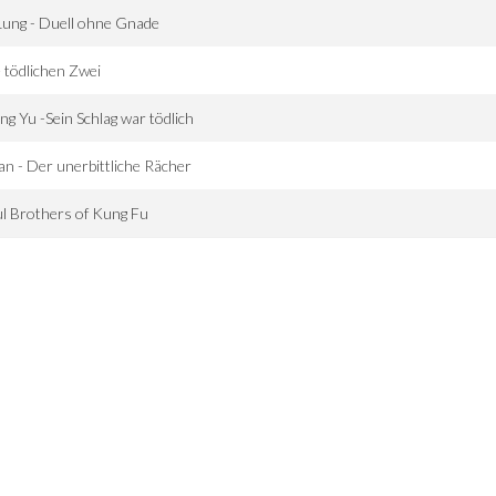
Lung - Duell ohne Gnade
 tödlichen Zwei
g Yu -Sein Schlag war tödlich
n - Der unerbittliche Rächer
l Brothers of Kung Fu