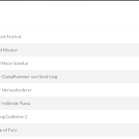
st Festival
d Mission
l Moon Scimitar
r Dampfhammer von Send-Ling
r Herausforderer
r reißende Puma
ing Guillotine 2
e of Fury