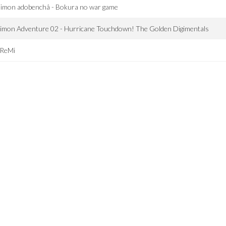
jimon adobenchâ - Bokura no war game
imon Adventure 02 - Hurricane Touchdown! The Golden Digimentals
ReMi