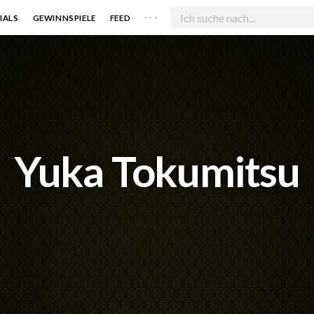
. . .
IALS
GEWINNSPIELE
FEED
Yuka Tokumitsu