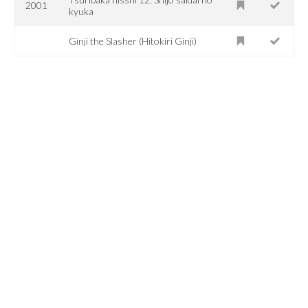
2001
kyuka
Ginji the Slasher (Hitokiri Ginji)