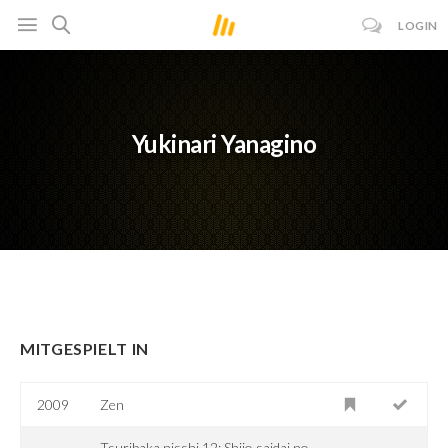
LOGIN
Yukinari Yanagino
MITGESPIELT IN
2009
Zen
Tsuribaka nisshi 12: Shijo saidai no