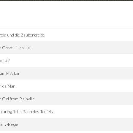
old und die Zauberkreide
 Great Lillian Hall
or #2
amily Affair
rida Man
 Girl from Plainville
juring 3: Im Bann des Teufels
lbilly-Elegie