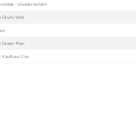
esistible - Unwiderstehlich
 Devil's Well
ace
 Dealer Plate
r Kaufhaus Cop