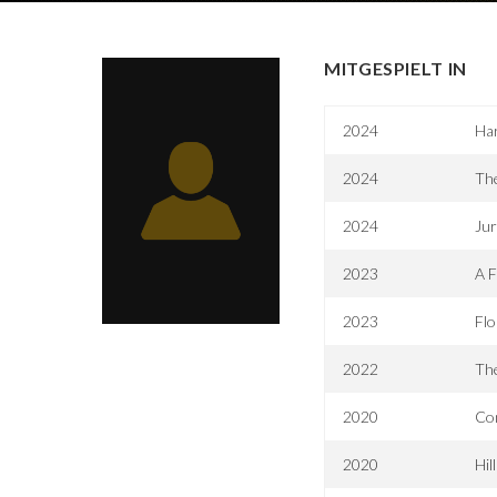
MITGESPIELT IN
2024
Har
2024
The
2024
Jur
2023
A F
2023
Flo
2022
The
2020
Con
2020
Hil